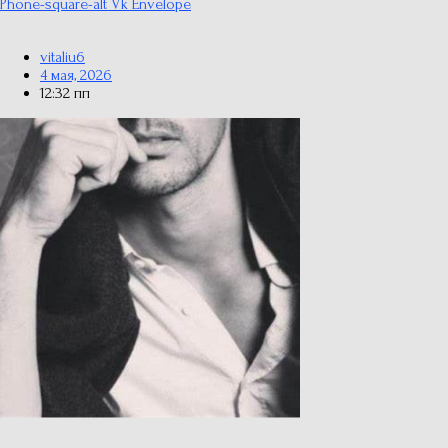
Phone-square-alt
Vk
Envelope
vitaliu6
4 мая, 2026
12:32 пп