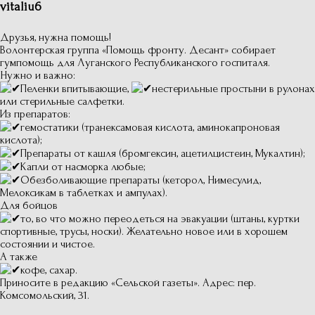
vitaliu6
Друзья, нужна помощь!
Волонтерская группа «Помощь фронту. Десант» собирает
гумпомощь для Луганского Республиканского госпиталя.
Нужно и важно:
Пеленки впитывающие,
нестерильные простыни в рулонах
или стерильные салфетки.
Из препаратов:
гемостатики (транексамовая кислота, аминокапроновая
кислота);
Препараты от кашля (бромгексин, ацетилцистеин, Мукалтин);
Капли от насморка любые;
Обезболивающие препараты (кеторол, Нимесулид,
Мелоксикам в таблетках и ампулах).
Для бойцов
то, во что можно переодеться на эвакуации (штаны, куртки
спортивные, трусы, носки). Желательно новое или в хорошем
состоянии и чистое.
А также
кофе, сахар.
Приносите в редакцию «Сельской газеты». Адрес: пер.
Комсомольский, 31.