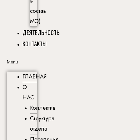
в
состав
МО)
ДЕЯТЕЛЬНОСТЬ
КОНТАКТЫ
Menu
ГЛАВНАЯ
О
НАС
Коллектив
Структура
отдела
Поселения