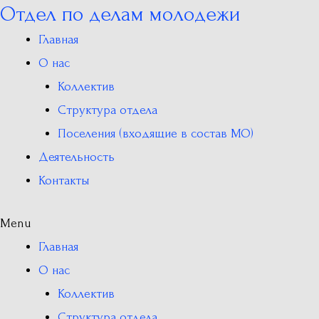
Отдел по делам молодежи
Перейти
к
Главная
содержимому
О нас
Коллектив
Структура отдела
Поселения (входящие в состав МО)
Деятельность
Контакты
Menu
Главная
О нас
Коллектив
Структура отдела