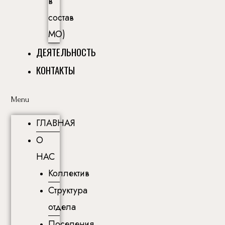
в
состав
МО)
ДЕЯТЕЛЬНОСТЬ
КОНТАКТЫ
Menu
ГЛАВНАЯ
О
НАС
Коллектив
Структура
отдела
Поселения