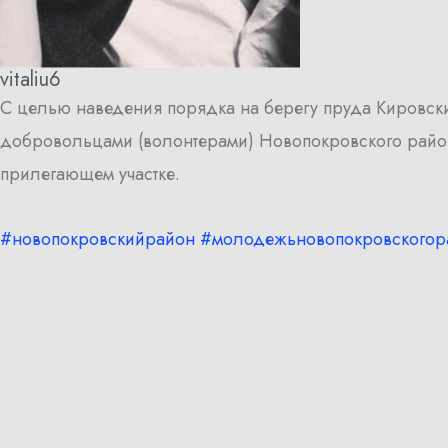
vitaliu6
С целью наведения порядка на берегу пруда Кировск
добровольцами (волонтерами) Новопокровского район
прилегающем участке.
#новопокровскийрайон
#молодежьновопокровскогор