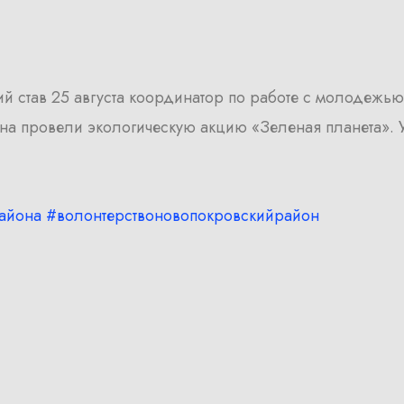
ий став 25 августа координатор по работе с молодеж
а провели экологическую акцию «Зеленая планета». У
айона
#волонтерствоновопокровскийрайон