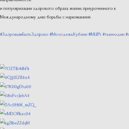
и популяризации здорового образа жизни, приуроченного к
Международному дню борьбы с наркоманией.
⠀
#ЗдоровымБытьЗдорово
#МолодежьКубани
#МЦРЛ
#тынеодин
#