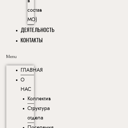
в
состав
МО)
ДЕЯТЕЛЬНОСТЬ
КОНТАКТЫ
Menu
ГЛАВНАЯ
О
НАС
Коллектив
Структура
отдела
Поселения