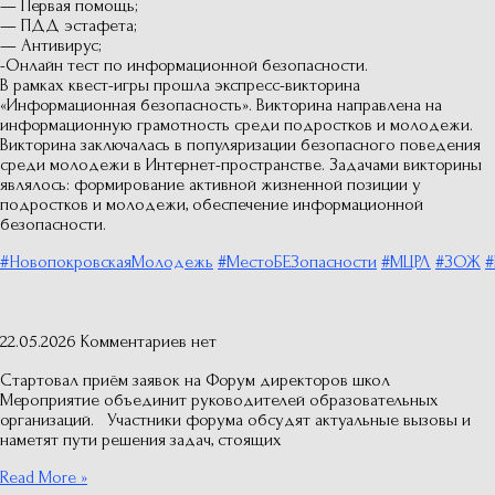
— Первая помощь;
— ПДД эстафета;
— Антивирус;
-Онлайн тест по информационной безопасности.
В рамках квест-игры прошла экспресс-викторина
«Информационная безопасность». Викторина направлена на
информационную грамотность среди подростков и молодежи.
Викторина заключалась в популяризации безопасного поведения
среди молодежи в Интернет-пространстве. Задачами викторины
являлось: формирование активной жизненной позиции у
подростков и молодежи, обеспечение информационной
безопасности.
#НовопокровскаяМолодежь
#МестоБЕЗопасности
#МЦРЛ
#ЗОЖ
#
22.05.2026
Комментариев нет
Стартовал приём заявок на Форум директоров школ
Мероприятие объединит руководителей образовательных
организаций. Участники форума обсудят актуальные вызовы и
наметят пути решения задач, стоящих
Read More »