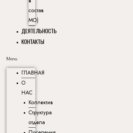
в
состав
МО)
ДЕЯТЕЛЬНОСТЬ
КОНТАКТЫ
Menu
ГЛАВНАЯ
О
НАС
Коллектив
Структура
отдела
Поселения