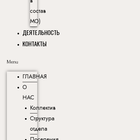
в
состав
МО)
ДЕЯТЕЛЬНОСТЬ
КОНТАКТЫ
Menu
ГЛАВНАЯ
О
НАС
Коллектив
Структура
отдела
Поселения