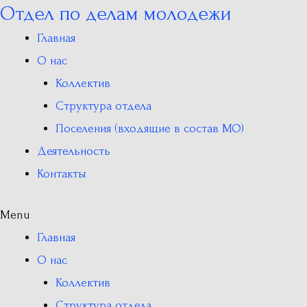
Отдел по делам молодежи
Перейти
к
Главная
содержимому
О нас
Коллектив
Структура отдела
Поселения (входящие в состав МО)
Деятельность
Контакты
Menu
Главная
О нас
Коллектив
Структура отдела