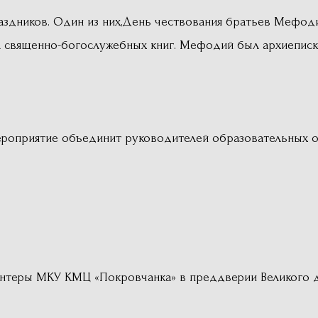
раздников. Один из них,День чествования братьев Мефоди
да священно-богослужебных книг. Мефодий был архиепис
роприятие объединит руководителей образовательных о
лонтеры МКУ КМЦ «Покровчанка» в преддверии Великого 