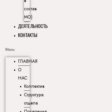
в
состав
МО)
ДЕЯТЕЛЬНОСТЬ
КОНТАКТЫ
Menu
ГЛАВНАЯ
О
НАС
Коллектив
Структура
отдела
Поселения