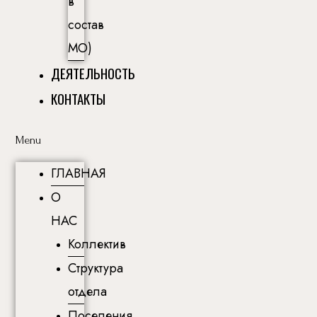
в
состав
МО)
ДЕЯТЕЛЬНОСТЬ
КОНТАКТЫ
Menu
ГЛАВНАЯ
О
НАС
Коллектив
Структура
отдела
Поселения