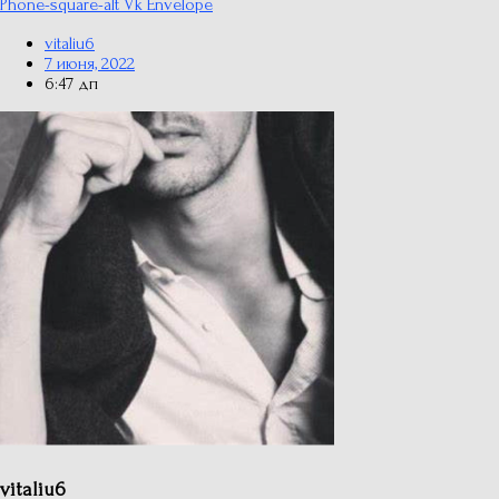
Phone-square-alt
Vk
Envelope
vitaliu6
7 июня, 2022
6:47 дп
vitaliu6