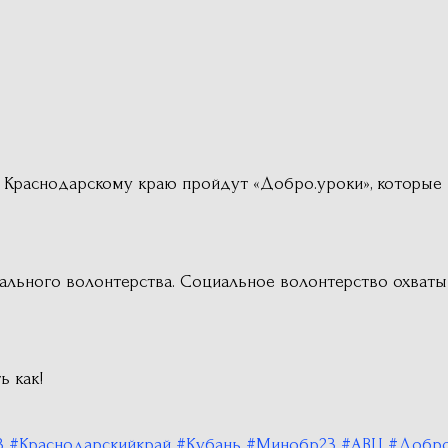
му Краснодарскому краю пройдут «Добро.уроки», которые
ального волонтерства. Социальное волонтерство охват
ь как!
3
#Краснодарскийкрай
#Кубань
#Минобр23
#АВЦ
#Добро