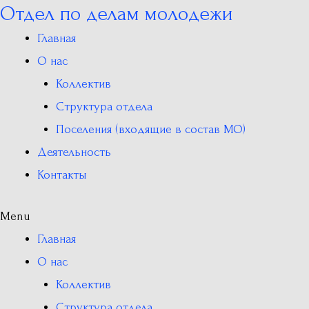
Отдел по делам молодежи
Перейти
к
Главная
содержимому
О нас
Коллектив
Структура отдела
Поселения (входящие в состав МО)
Деятельность
Контакты
Menu
Главная
О нас
Коллектив
Структура отдела