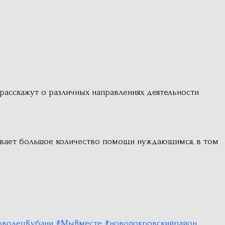
 расскажут о различных направлениях деятельности
ывает большое количество помощи нуждающимся, в том
волецКубани
#МыВместе
#новопокровскийрайон