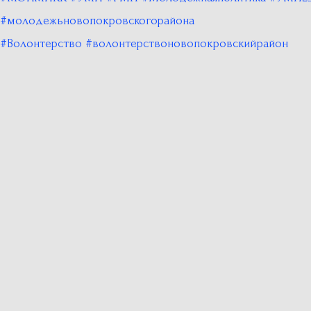
#молодежьновопокровскогорайона
#Волонтерство
#волонтерствоновопокровскийрайон