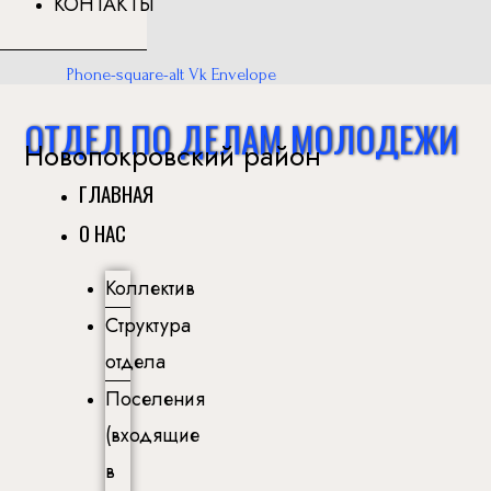
КОНТАКТЫ
Phone-square-alt
Vk
Envelope
ОТДЕЛ ПО ДЕЛАМ МОЛОДЕЖИ
Новопокровский район
ГЛАВНАЯ
О НАС
Коллектив
Структура
отдела
Поселения
(входящие
в