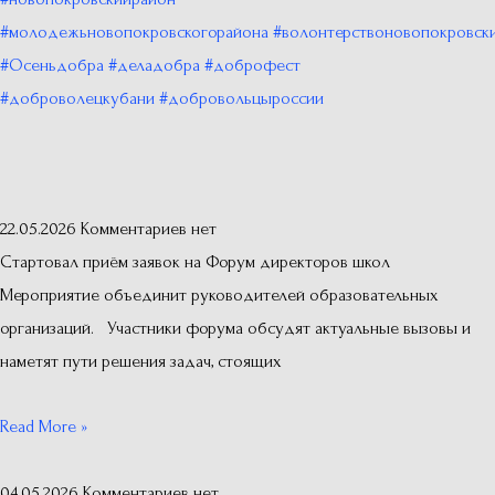
#молодежьновопокровскогорайона
#волонтерствоновопокровск
#Осеньдобра
#деладобра
#доброфест
#доброволецкубани
#добровольцыроссии
22.05.2026
Комментариев нет
Стартовал приём заявок на Форум директоров школ
Мероприятие объединит руководителей образовательных
организаций. Участники форума обсудят актуальные вызовы и
наметят пути решения задач, стоящих
Read More »
04.05.2026
Комментариев нет