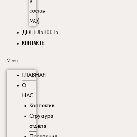
в
состав
МО)
ДЕЯТЕЛЬНОСТЬ
КОНТАКТЫ
Menu
ГЛАВНАЯ
О
НАС
Коллектив
Структура
отдела
Поселения