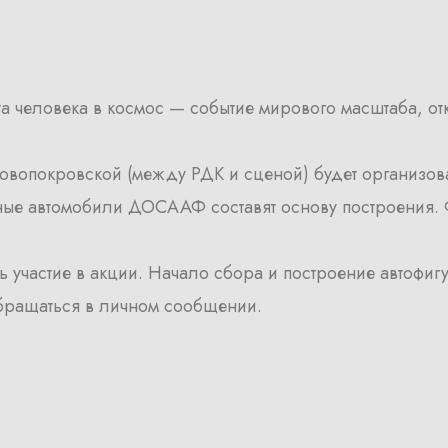
ета человека в космос — событие мирового масштаба, 
Новопокровской (между РДК и сценой) будет организо
ные автомобили ДОСААФ составят основу построения. 
астие в акции. Начало сбора и построение автофигуры
бращаться в личном сообщении.