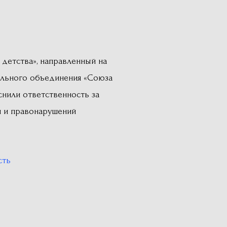
 детства», направленный на
ального объединения «Союза
нили ответственность за
и и правонарушений
сть