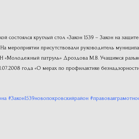
 состоялся круглый стол «Закон 1539 – Закон на защите
 На мероприятии присутствовали руководитель муницип
Н «Молодежный патруль» Дроздова М.В. Учащимся разъяс
1.07.2008 года «О мерах по профилактике безнадзорност
она
#Закон1539новопокровскийрайон
#правоваяграмотно