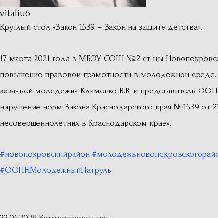
vitaliu6
Круглый стол «Закон 1539 – Закон на защите детства».
17 марта 2021 года в МБОУ СОШ №2 ст-цы Новопокровской
повышение правовой грамотности в молодежной среде.
казачьей молодежи» Клименко В.В. и представитель ООП
нарушение норм Закона Краснодарского края №1539 от 2
несовершеннолетних в Краснодарском крае».
#новопокровскийрайон
#молодежьновопокровскогорай
#ООПНМолодежныйПатруль
22.05.2026
Комментариев нет