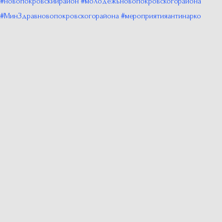
#новопокровскийрайон
#молодежьновопокровскогорайона
#МинЗдравновопокровскогорайона
#мероприятияантинарко