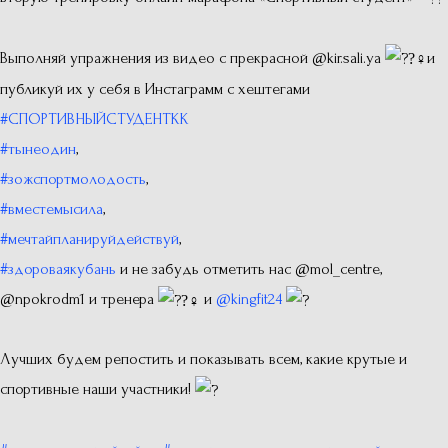
Выполняй упражнения из видео с прекрасной @kir.sali.ya
и
публикуй их у себя в Инстаграмм с хештегами
#СПОРТИВНЫЙСТУДЕНТКК
#тынеодин
,
#зожспортмолодость
,
#вместемысила
,
#мечтайпланируйдействуй
,
#здороваякубань
и не забудь отметить нас @mol_centre,
@npokrodm1 и тренера
и
@kingfit24
Лучших будем репостить и показывать всем, какие крутые и
спортивные наши участники!