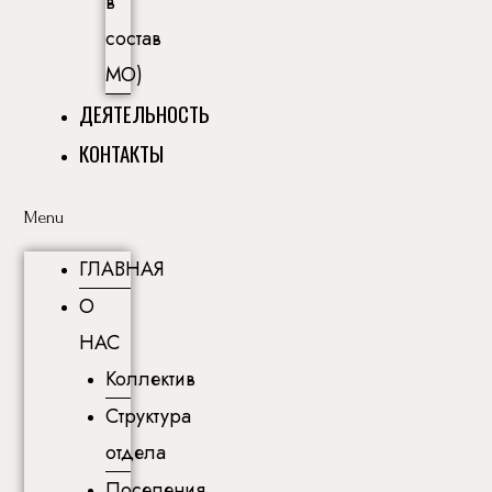
в
состав
МО)
ДЕЯТЕЛЬНОСТЬ
КОНТАКТЫ
Menu
ГЛАВНАЯ
О
НАС
Коллектив
Структура
отдела
Поселения