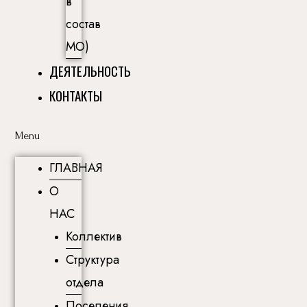
в
состав
МО)
ДЕЯТЕЛЬНОСТЬ
КОНТАКТЫ
Menu
ГЛАВНАЯ
О
НАС
Коллектив
Структура
отдела
Поселения