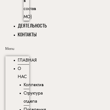
в
состав
МО)
ДЕЯТЕЛЬНОСТЬ
КОНТАКТЫ
Menu
ГЛАВНАЯ
О
НАС
Коллектив
Структура
отдела
Поселения